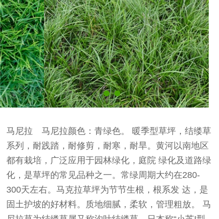
马尼拉 马尼拉颜色：青绿色。 暖季型草坪，结缕草
系列，耐践踏，耐修剪，耐寒，耐旱。黄河以南地区
都有栽培，广泛应用于园林绿化，庭院 绿化及道路绿
化，是草坪的常见品种之一。常绿周期大约在280-
300天左右。马克拉草坪为节节生根，根系发 达，是
固土护坡的好材料。质地细腻，柔软，管理粗放。 马
尼拉草为结缕草属又称沟叶结缕草，日本称“小芝I型